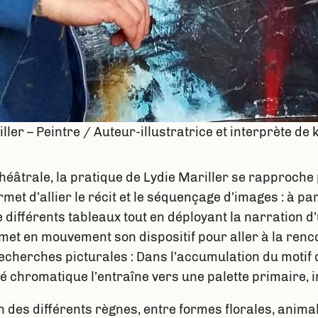
ller – Peintre / Auteur-illustratrice et interprète de
théâtrale, la pratique de Lydie Mariller se rapproche
met d’allier le récit et le séquençage d’images : à par
ifférents tableaux tout en déployant la narration d’u
 met en mouvement son dispositif pour aller à la renco
echerches picturales : Dans l’accumulation du motif de
té chromatique l’entraîne vers une palette primaire, i
des différents règnes, entre formes florales, animal